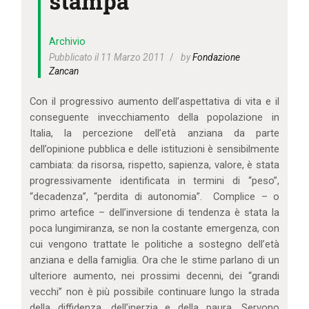
stampa
IL MIO ACCOUNT
CARRELLO
Archivio
Pubblicato il 11 Marzo 2011
by
Fondazione
Zancan
Con il progressivo aumento dell’aspettativa di vita e il
conseguente invecchiamento della popolazione in
Italia, la percezione dell’età anziana da parte
dell’opinione pubblica e delle istituzioni è sensibilmente
cambiata: da risorsa, rispetto, sapienza, valore, è stata
progressivamente identificata in termini di “peso”,
“decadenza”, “perdita di autonomia”. Complice – o
primo artefice – dell’inversione di tendenza è stata la
poca lungimiranza, se non la costante emergenza, con
cui vengono trattate le politiche a sostegno dell’età
anziana e della famiglia. Ora che le stime parlano di un
ulteriore aumento, nei prossimi decenni, dei “grandi
vecchi” non è più possibile continuare lungo la strada
della diffidenza, dell’inerzia e della paura. Servono