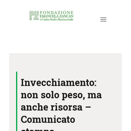
HOME
LA FONDAZIONE
Invecchiamento:
ATTIVITÀ E PROGETTI
PUBBLICAZIONI
non solo peso, ma
RISORSE
anche risorsa –
NEWS
Comunicato
DONA ORA
CONTATTI