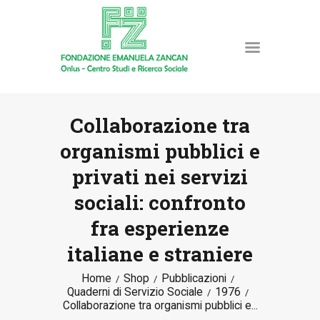
Collaborazione tra
organismi pubblici e
HOME
privati nei servizi
LA FONDAZIONE
sociali: confronto
ATTIVITÀ E PROGETTI
PUBBLICAZIONI
fra esperienze
RISORSE
italiane e straniere
NEWS
Home
Shop
Pubblicazioni
DONA ORA
Quaderni di Servizio Sociale
1976
CONTATTI
Collaborazione tra organismi pubblici e...