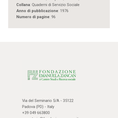
fra
Collana
: Quaderni di Servizio Sociale
esperienze
Anno di pubblicazione
: 1976
italiane
Numero di pagine
: 96
e
straniere
quantity
Via del Seminario 5/A - 35122
Padova (PD) - Italy
+39 049 663800