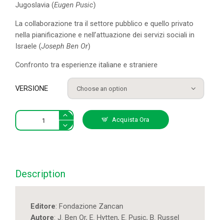
Jugoslavia (
Eugen Pusic
)
La collaborazione tra il settore pubblico e quello privato
nella pianificazione e nell’attuazione dei servizi sociali in
Israele (
Joseph Ben Or
)
Confronto tra esperienze italiane e straniere
VERSIONE
Collaborazione
Acquista Ora
tra
organismi
pubblici
e
privati
Description
nei
servizi
sociali:
Editore
: Fondazione Zancan
confronto
Autore
: J. Ben Or, E. Hytten, E. Pusic, B. Russel