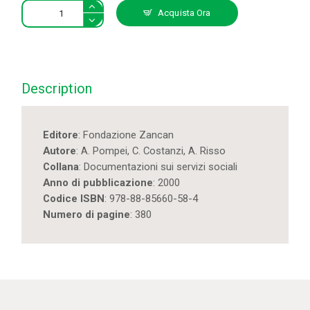
Il
Acquista Ora
lavoro
per
progetti
individualizzati.
Linee
Description
guida
per
chi
Editore
: Fondazione Zancan
opera
Autore
: A. Pompei, C. Costanzi, A. Risso
al
Collana
: Documentazioni sui servizi sociali
servizio
Anno di pubblicazione
: 2000
delle
Codice ISBN
: 978-88-85660-58-4
persone
Numero di pagine
: 380
anziane
quantity