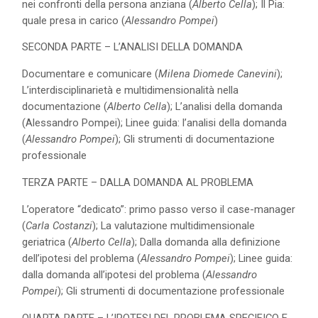
nei confronti della persona anziana (
Alberto Cella
); Il Pia:
quale presa in carico (
Alessandro Pompei
)
SECONDA PARTE – L’ANALISI DELLA DOMANDA
Documentare e comunicare (
Milena Diomede Canevini
);
L’interdisciplinarietà e multidimensionalità nella
documentazione (
Alberto Cella
); L’analisi della domanda
(Alessandro Pompei); Linee guida: l’analisi della domanda
(
Alessandro Pompei
); Gli strumenti di documentazione
professionale
TERZA PARTE – DALLA DOMANDA AL PROBLEMA
L’operatore “dedicato”: primo passo verso il case-manager
(
Carla Costanzi
); La valutazione multidimensionale
geriatrica (
Alberto Cella
); Dalla domanda alla definizione
dell’ipotesi del problema (
Alessandro Pompei
); Linee guida:
dalla domanda all’ipotesi del problema (
Alessandro
Pompei
); Gli strumenti di documentazione professionale
QUARTA PARTE – L’IPOTESI DEL PROBLEMA SPECIFICO E