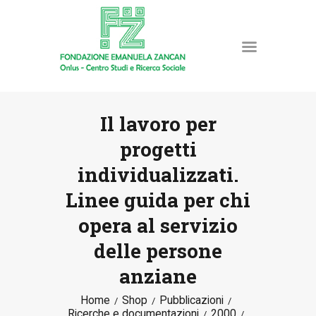
Il lavoro per
progetti
HOME
individualizzati.
LA FONDAZIONE
Linee guida per chi
ATTIVITÀ E PROGETTI
PUBBLICAZIONI
opera al servizio
RISORSE
delle persone
NEWS
anziane
DONA ORA
Home
Shop
Pubblicazioni
CONTATTI
Ricerche e documentazioni
2000