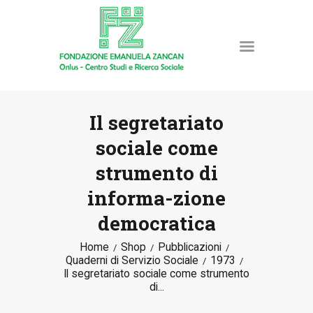
Il segretariato
sociale come
HOME
strumento di
LA FONDAZIONE
informa-zione
ATTIVITÀ E PROGETTI
PUBBLICAZIONI
democratica
RISORSE
Home
Shop
Pubblicazioni
NEWS
Quaderni di Servizio Sociale
1973
Il segretariato sociale come strumento
DONA ORA
di...
CONTATTI