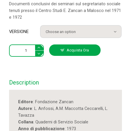
Documenti conclusivi dei seminari sul segretariato sociale
tenuti presso il Centro Studi E. Zancan a Malosco nel 1971
e 1972
VERSIONE
Il
Acquista Ora
segretariato
sociale
come
strumento
di
Description
informa-
zione
democratica
Editore
: Fondazione Zancan
quantity
Autore
: L. Anfossi, A.M. Maccotta Ceccarelli, L.
Tavazza
Collana
: Quaderni di Servizio Sociale
Anno di pubblicazione
: 1973