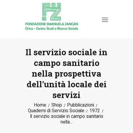
Il servizio sociale in
campo sanitario
HOME
nella prospettiva
LA FONDAZIONE
dell’unità locale dei
ATTIVITÀ E PROGETTI
PUBBLICAZIONI
servizi
RISORSE
Home
Shop
Pubblicazioni
NEWS
Quaderni di Servizio Sociale
1972
Il servizio sociale in campo sanitario
DONA ORA
nella...
CONTATTI