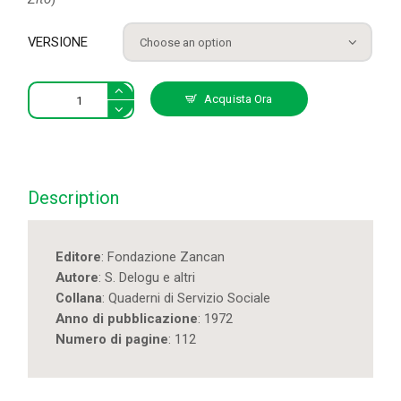
VERSIONE
Il
Acquista Ora
servizio
sociale
in
campo
sanitario
Description
nella
prospettiva
dell'unità
Editore
: Fondazione Zancan
locale
Autore
: S. Delogu e altri
dei
Collana
: Quaderni di Servizio Sociale
servizi
Anno di pubblicazione
: 1972
quantity
Numero di pagine
: 112