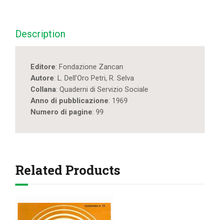
dell'organizzazione
e
amministrazione
Description
dei
servizi
sociali
Editore
: Fondazione Zancan
quantity
Autore
: L. Dell’Oro Petri, R. Selva
Collana
: Quaderni di Servizio Sociale
Anno di pubblicazione
: 1969
Numero di pagine
: 99
Related Products