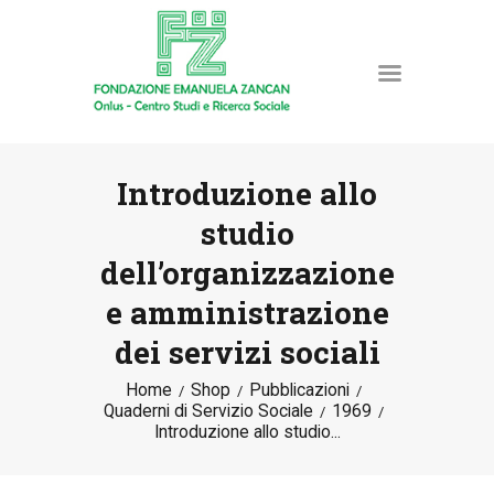
Introduzione allo
studio
HOME
dell’organizzazione
LA FONDAZIONE
e amministrazione
ATTIVITÀ E PROGETTI
PUBBLICAZIONI
dei servizi sociali
RISORSE
Home
Shop
Pubblicazioni
NEWS
Quaderni di Servizio Sociale
1969
Introduzione allo studio...
DONA ORA
CONTATTI