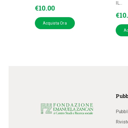
IL...
€
10
.
00
€
10
Acquista Ora
Ac
Pubb
Pubbl
Rivist