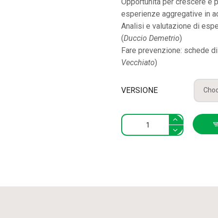
Opportunità per crescere e po
esperienze aggregative in a
Analisi e valutazione di espe
(
Duccio Demetrio
)
Fare prevenzione: schede di 
Vecchiato
)
VERSIONE
La
prevenzione
nel
lavoro
sociale
con
gli
adolescenti
quantity