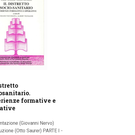
stretto
osanitario.
rienze formative e
ative
ntazione (Giovanni Nervo)
uzione (Otto Saurer) PARTE I -