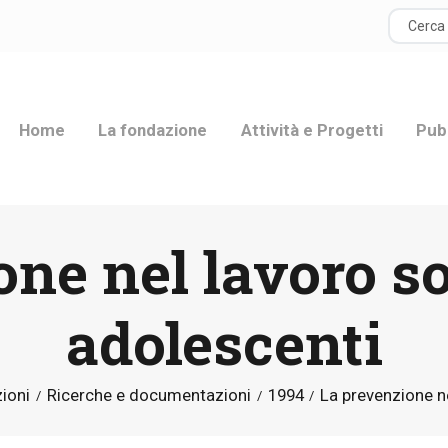
HOME
LA FONDAZIONE
Home
La fondazione
Attività e Progetti
Pub
ATTIVITÀ E
PROGETTI
ne nel lavoro so
PUBBLICAZIONI
RISORSE
adolescenti
NEWS
ioni
Ricerche e documentazioni
1994
La prevenzione ne
DONA ORA