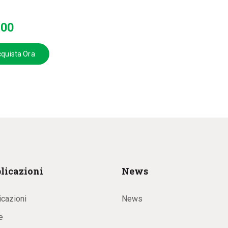
.
00
quista Ora
licazioni
News
icazioni
News
e