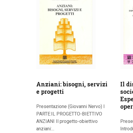
Anziani: bisogni, servizi
Il di
e progetti
soci
Espe
oper
Presentazione (Giovanni Nervo) I
PARTE:IL PROGETTO-BIETTIVO
ANZIANI Il progetto-obiettivo
Prese
anziani:...
Introd