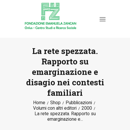
La rete spezzata.
Rapporto su
HOME
emarginazione e
LA FONDAZIONE
disagio nei contesti
ATTIVITÀ E PROGETTI
PUBBLICAZIONI
familiari
RISORSE
Home
Shop
Pubblicazioni
NEWS
Volumi con altri editori
2000
La rete spezzata. Rapporto su
DONA ORA
emarginazione e...
CONTATTI