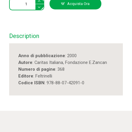
La
Acquista Ora
rete
spezzata.
Rapporto
su
emarginazione
Description
e
disagio
nei
Anno di pubblicazione
: 2000
contesti
Autore
: Caritas Italiana, Fondazione E.Zancan
familiari
Numero di pagine
: 368
quantity
Editore
: Feltrinelli
Codice ISBN
: 978-88-07-42091-0