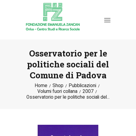
Osservatorio per le
politiche sociali del
HOME
Comune di Padova
LA FONDAZIONE
ATTIVITÀ E PROGETTI
Home
Shop
Pubblicazioni
Volumi fuori collana
2007
PUBBLICAZIONI
Osservatorio per le politiche sociali del...
RISORSE
NEWS
DONA ORA
CONTATTI