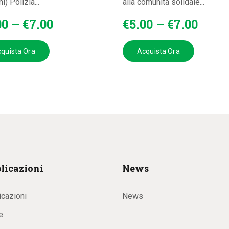
i) Polizia...
alla comunità solidale...
00
–
€
7
.
00
€
5
.
00
–
€
7
.
00
quista Ora
Acquista Ora
licazioni
News
icazioni
News
e