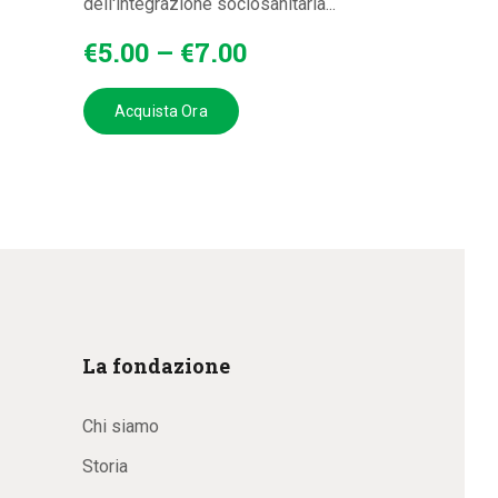
dell'integrazione sociosanitaria...
€
5
.
00
–
€
7
.
00
Acquista Ora
La fondazione
Chi siamo
Storia