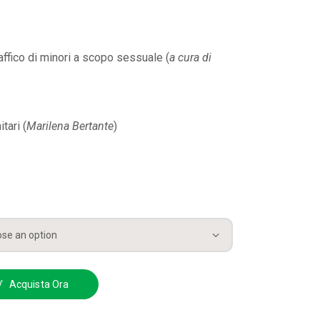
affico di minori a scopo sessuale (
a cura di
tari (
Marilena Bertante
)
Acquista Ora