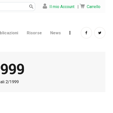
Il mio Account
|
Carrello
blicazioni
Risorse
News
1999
iali 2/1999