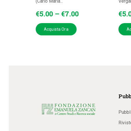
(Carlo Maria...
Vergan
€
5
.
00
–
€
7
.
00
€
5
.
Acquista Ora
Ac
Pubb
Pubbl
Rivist