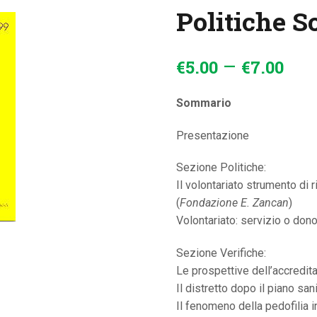
Politiche S
CONTATTI
–
€
5
.
00
€
7
.
00
Sommario
Presentazione
Sezione Politiche:
Il volontariato strumento di r
(
Fondazione E. Zancan
)
Volontariato: servizio o dono
Sezione Verifiche:
Le prospettive dell’accredit
Il distretto dopo il piano san
Il fenomeno della pedofilia in 