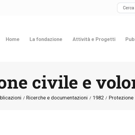
HOME
LA FONDAZIONE
Home
La fondazione
Attività e Progetti
Pub
ATTIVITÀ E
PROGETTI
one civile e volo
PUBBLICAZIONI
RISORSE
blicazioni
Ricerche e documentazioni
1982
Protezione c
NEWS
DONA ORA