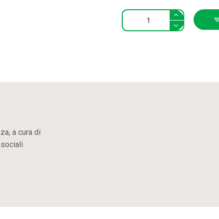
Protezione
civile
e
volontariato
quantity
zza, a cura di
sociali