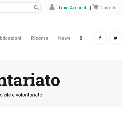
Il mio Account
|
Carrello
blicazioni
Risorse
News
ntariato
ivile e volontariato