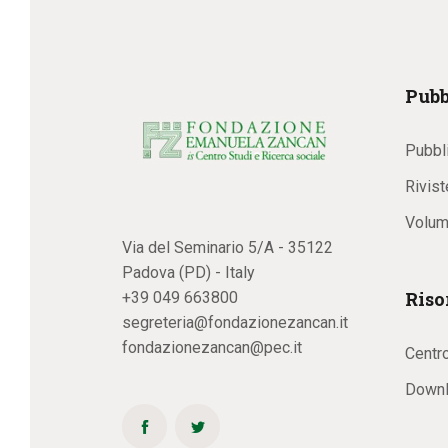
Pubb
Pubbl
Rivist
Volum
Via del Seminario 5/A - 35122
Padova (PD) - Italy
Riso
+39 049 663800
segreteria@fondazionezancan.it
fondazionezancan@pec.it
Centr
Downl