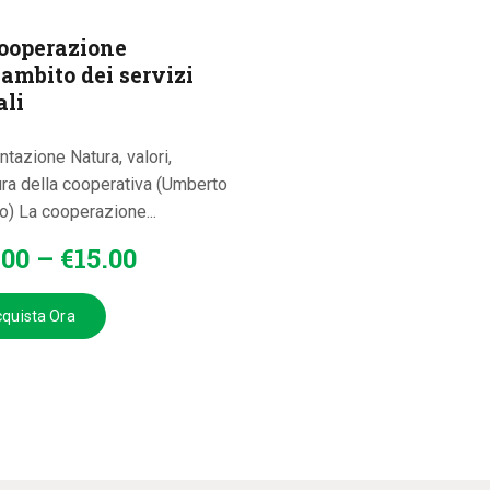
ooperazione
’ambito dei servizi
ali
tazione Natura, valori,
ura della cooperativa (Umberto
o) La cooperazione...
.
00
–
€
15
.
00
quista Ora