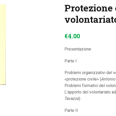
Protezione 
CONTATTI
volontariat
€
4
.
00
Presentazione
Parte I
Problemi organizzativi del v
«protezione civile» (
Antonio
Problemi formativi del volont
L’apporto del volontariato ad
Tavazza
)
Parte II