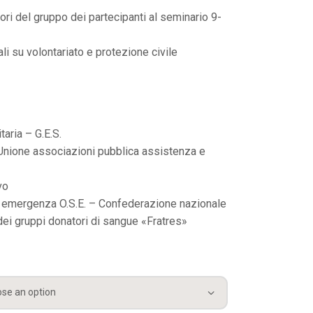
ori del gruppo dei partecipanti al seminario 9-
i su volontariato e protezione civile
aria – G.E.S.
 Unione associazioni pubblica assistenza e
vo
i emergenza O.S.E. – Confederazione nazionale
 dei gruppi donatori di sangue «Fratres»