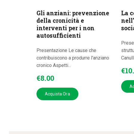
Gli anziani: prevenzione
La c
della cronicità e
nell
interventi per i non
soci
autosufficienti
Presen
Presentazione Le cause che
strutt
contribuiscono a produrre l'anziano
Canull
cronico Aspetti...
€
10
€
8
.
00
Ac
Acquista Ora