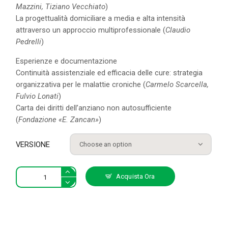
Mazzini, Tiziano Vecchiato
)
La progettualità domiciliare a media e alta intensità
attraverso un approccio multiprofessionale (
Claudio
Pedrelli
)
Esperienze e documentazione
Continuità assistenziale ed efficacia delle cure: strategia
organizzativa per le malattie croniche (
Carmelo Scarcella,
Fulvio Lonati
)
Carta dei diritti dell’anziano non autosufficiente
(
Fondazione «E. Zancan»
)
VERSIONE
Studi
Acquista Ora
Zancan
1/2011
quantity