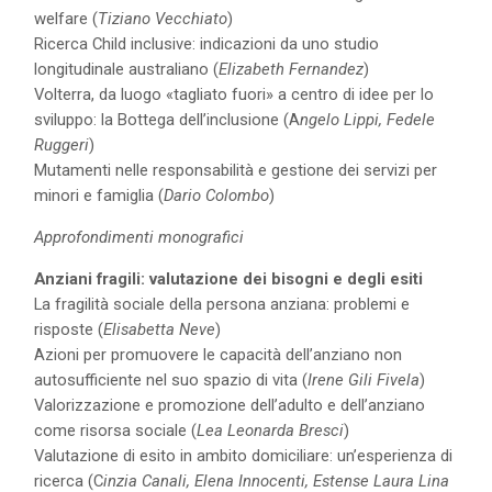
welfare (
Tiziano Vecchiato
)
Ricerca Child inclusive: indicazioni da uno studio
longitudinale australiano (
Elizabeth Fernandez
)
Volterra, da luogo «tagliato fuori» a centro di idee per lo
sviluppo: la Bottega dell’inclusione (A
ngelo Lippi, Fedele
Ruggeri
)
Mutamenti nelle responsabilità e gestione dei servizi per
minori e famiglia (
Dario Colombo
)
Approfondimenti monografici
Anziani fragili: valutazione dei bisogni e degli esiti
La fragilità sociale della persona anziana: problemi e
risposte (
Elisabetta Neve
)
Azioni per promuovere le capacità dell’anziano non
autosufficiente nel suo spazio di vita (
Irene Gili Fivela
)
Valorizzazione e promozione dell’adulto e dell’anziano
come risorsa sociale (
Lea Leonarda Bresci
)
Valutazione di esito in ambito domiciliare: un’esperienza di
ricerca (C
inzia Canali, Elena Innocenti, Estense Laura Lina