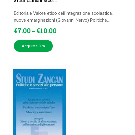
Studi Zancan 3/2011
Editoriale Valore etico dell’integrazione scolastica,
nuove emarginazioni (Giovanni Nervo) Politiche...
€
7
.
00
€
10
.
00
–
Acquista Ora