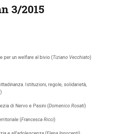
an 3/2015
e per un welfare al bivio (
Tiziano Vecchiato
)
tadinanza. Istituzioni, regole, solidarietà,
i
)
ezia di Nervo e Pasini (
Domenico Rosati
)
ritoriale (
Francesca Ricci
)
nzia e all’adolescenza (
Elena Innocenti
)