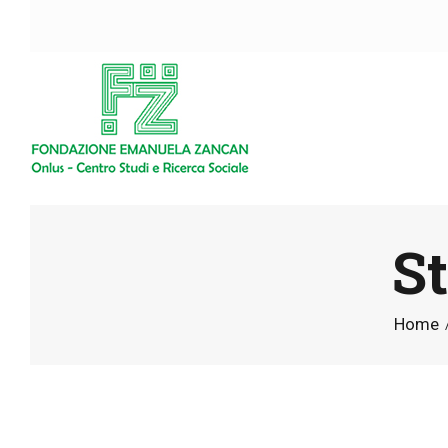
S
Home