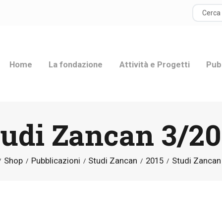
HOME
LA FONDAZIONE
Home
La fondazione
Attività e Progetti
Pub
ATTIVITÀ E
PROGETTI
tudi Zancan 3/20
PUBBLICAZIONI
RISORSE
Shop
Pubblicazioni
Studi Zancan
2015
Studi Zancan
NEWS
DONA ORA