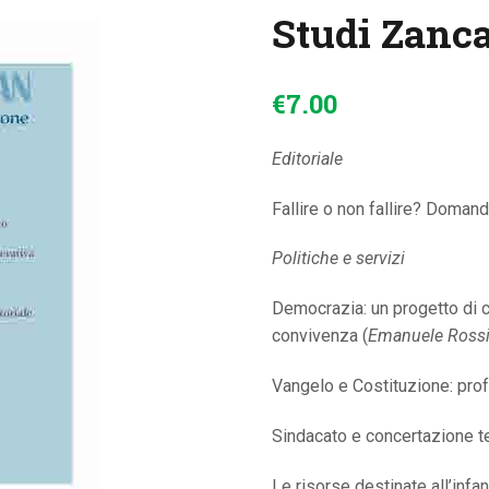
Studi Zanc
CONTATTI
€
7
.
00
Editoriale
Fallire o non fallire? Domand
Politiche e servizi
Democrazia: un progetto di cit
convivenza (
Emanuele Ross
Vangelo e Costituzione: prof
Sindacato e concertazione ter
Le risorse destinate all’infa