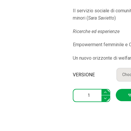
Il servizio sociale di comun
minori (
Sara Savietto
)
Ricerche ed esperienze
Empowerment femminile e C
Un nuovo orizzonte di welfare
VERSIONE
Studi
Zancan
3/2015
quantity