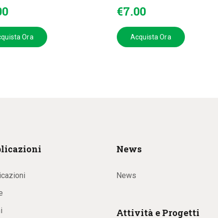
00
€
7
.
00
quista Ora
Acquista Ora
licazioni
News
icazioni
News
e
i
Attività e Progetti