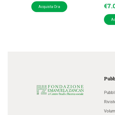
€
7
.
Acquista Ora
Ac
Pubb
Pubbl
Rivist
Volum