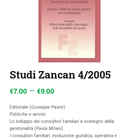
IL MIO ACCOUNT
CARRELLO
Studi Zancan 4/2005
–
€
7
.
00
€
9
.
00
Editoriale (
Giuseppe Pasini
)
Politiche e servizi
Lo sviluppo dei consultori familiari a sostegno della
genitorialità (
Paola Milani
)
I consultori familiari: evoluzione giuridica, operativa e