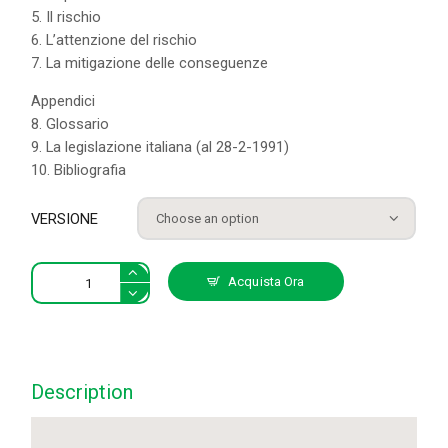
5. Il rischio
6. L’attenzione del rischio
7. La mitigazione delle conseguenze
Appendici
8. Glossario
9. La legislazione italiana (al 28-2-1991)
10. Bibliografia
VERSIONE
1.
Acquista Ora
Emergenze
di
massa.
Attenuazione
del
Description
rischio
e