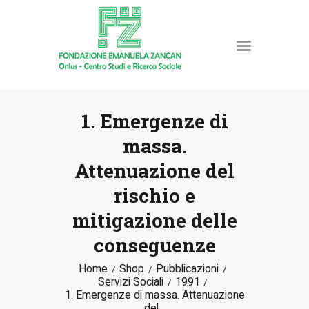
1. Emergenze di
massa.
HOME
Attenuazione del
LA FONDAZIONE
rischio e
ATTIVITÀ E PROGETTI
PUBBLICAZIONI
mitigazione delle
RISORSE
conseguenze
NEWS
Home
Shop
Pubblicazioni
DONA ORA
Servizi Sociali
1991
CONTATTI
1. Emergenze di massa. Attenuazione
del...