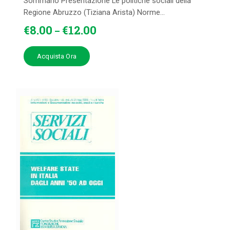
Sommario Presentazione Le politiche sociali della
Regione Abruzzo (Tiziana Arista) Norme...
€
8
.
00
€
12
.
00
–
Acquista Ora