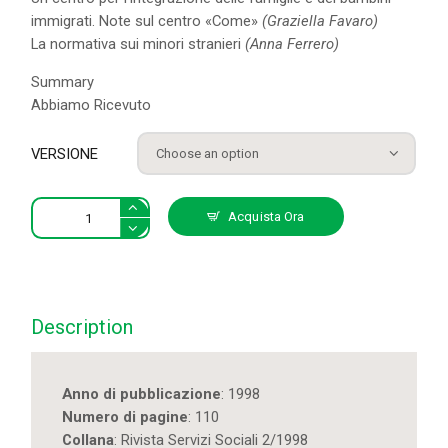
immigrati. Note sul centro «Come»
(Graziella Favaro)
La normativa sui minori stranieri
(Anna Ferrero)
Summary
Abbiamo Ricevuto
VERSIONE
2.
Acquista Ora
Minori
immigrati:
identità,
bisogni,
servizi
Description
quantity
Anno di pubblicazione
: 1998
Numero di pagine
: 110
Collana
: Rivista Servizi Sociali 2/1998