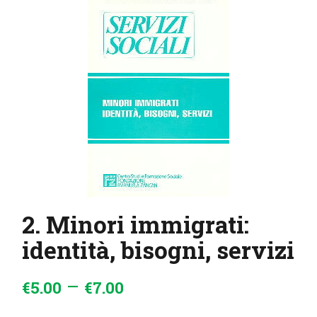
IL MIO ACCOUNT
CARRELLO
2. Minori immigrati:
identità, bisogni, servizi
–
€
5
.
00
€
7
.
00