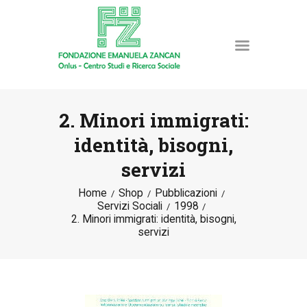
2. Minori immigrati:
identità, bisogni,
HOME
servizi
LA FONDAZIONE
ATTIVITÀ E PROGETTI
Home
Shop
Pubblicazioni
Servizi Sociali
1998
PUBBLICAZIONI
2. Minori immigrati: identità, bisogni,
RISORSE
servizi
NEWS
DONA ORA
CONTATTI