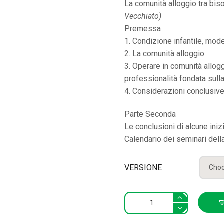
La comunità alloggio tra bis
Vecchiato)
Premessa
1. Condizione infantile, model
2. La comunità alloggio
3. Operare in comunità allog
professionalità fondata sull
4. Considerazioni conclusiv
Parte Seconda
Le conclusioni di alcune ini
Calendario dei seminari dell
VERSIONE
4.
Bisogni
e