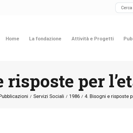
HOME
LA FONDAZIONE
Home
La fondazione
Attività e Progetti
Pub
ATTIVITÀ E
PROGETTI
e risposte per l’e
PUBBLICAZIONI
RISORSE
Pubblicazioni
Servizi Sociali
1986
4. Bisogni e risposte p
NEWS
DONA ORA