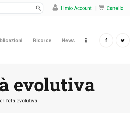
Il mio Account
|
Carrello
blicazioni
Risorse
News
tà evolutiva
er l’età evolutiva