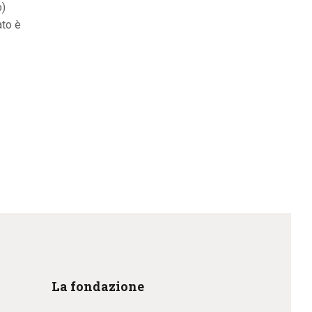
o)
ato è
La fondazione