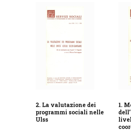
2. La valutazione dei
1. M
programmi sociali nelle
dell
Ulss
live
coor