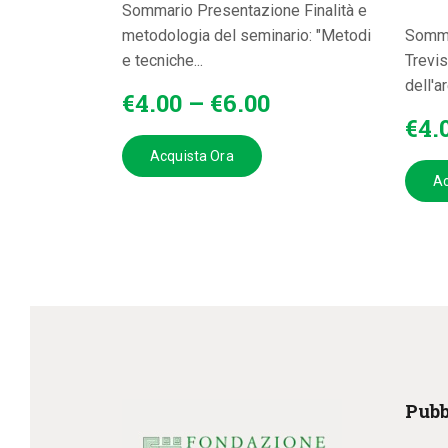
Sommario Presentazione Finalità e
metodologia del seminario: "Metodi
Somma
e tecniche...
Trevis
dell'a
€
4
.
00
–
€
6
.
00
€
4
.
Acquista Ora
Ac
Pubb