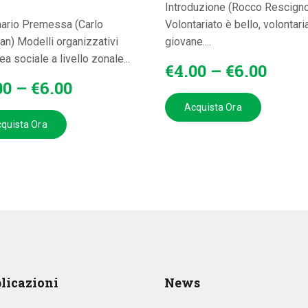
Introduzione (Rocco Rescign
rio Premessa (Carlo
Volontariato è bello, volontari
an) Modelli organizzativi
giovane....
rea sociale a livello zonale...
€
4
.
00
–
€
6
.
00
00
–
€
6
.
00
Acquista Ora
quista Ora
licazioni
News