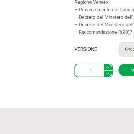
Regione Veneto
– Provvedimento del Consigl
– Decreto del Minstero dell’
– Decreto del Ministero dell
– Raccomandazione R(90)7 d
VERSIONE
Giovani
e
Prevenzione
Suppl.
n.
4
quantity