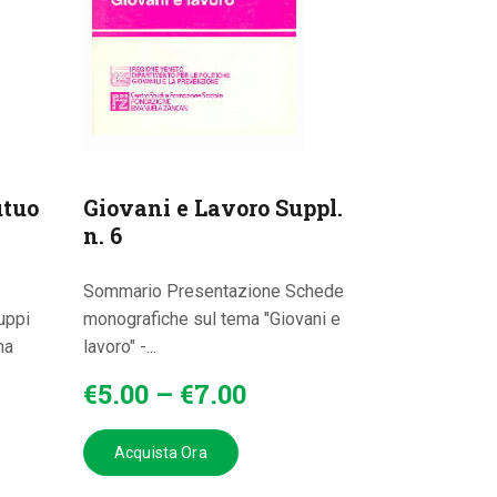
utuo
Giovani e Lavoro Suppl.
n. 6
Sommario Presentazione Schede
uppi
monografiche sul tema "Giovani e
ma
lavoro" -...
€
5
.
00
–
€
7
.
00
Acquista Ora