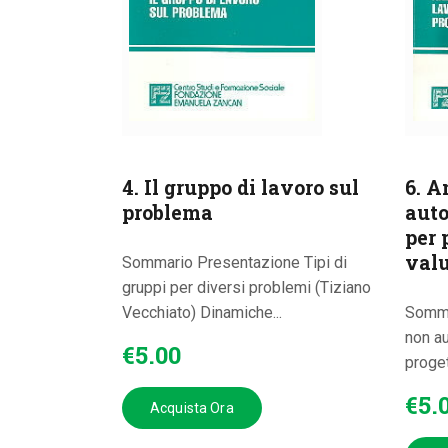
4. Il gruppo di lavoro sul
6. A
problema
auto
per 
val
Sommario Presentazione Tipi di
gruppi per diversi problemi (Tiziano
Vecchiato) Dinamiche...
Somma
non au
€
5
.
00
proget
€
5
.
Acquista Ora