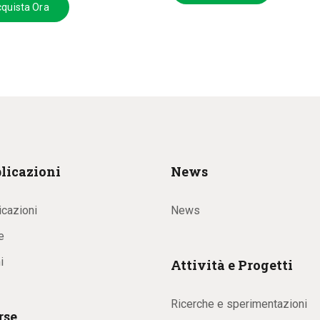
quista Ora
licazioni
News
icazioni
News
e
i
Attività e Progetti
Ricerche e sperimentazioni
rse