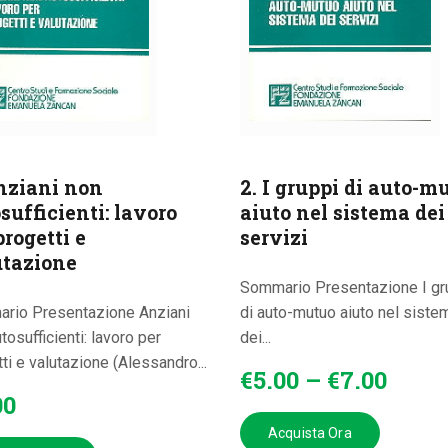
nziani non
2. I gruppi di auto-m
sufficienti: lavoro
aiuto nel sistema dei
progetti e
servizi
utazione
Sommario Presentazione I gr
rio Presentazione Anziani
di auto-mutuo aiuto nel siste
tosufficienti: lavoro per
dei...
ti e valutazione (Alessandro...
€
5
.
00
–
€
7
.
00
00
Acquista Ora