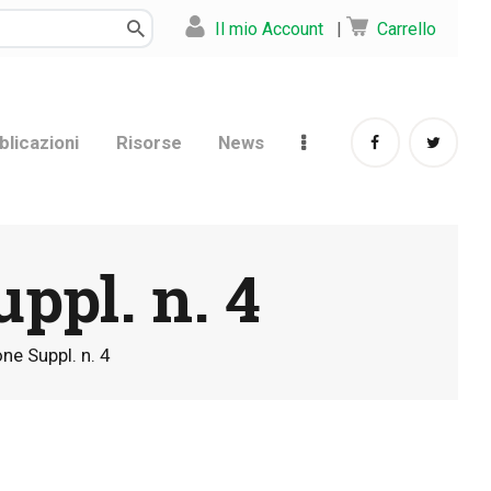
Il mio Account
|
Carrello
blicazioni
Risorse
News
ppl. n. 4
ne Suppl. n. 4