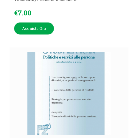
€
7
.
00
Acquista Ora