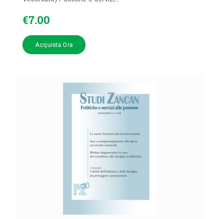
€
7
.
00
Acquista Ora