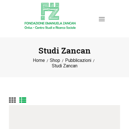
Studi Zancan
Home
Shop
Pubblicazioni
HOME
Studi Zancan
LA FONDAZIONE
ATTIVITÀ E PROGETTI
PUBBLICAZIONI
RISORSE
NEWS
DONA ORA
CONTATTI